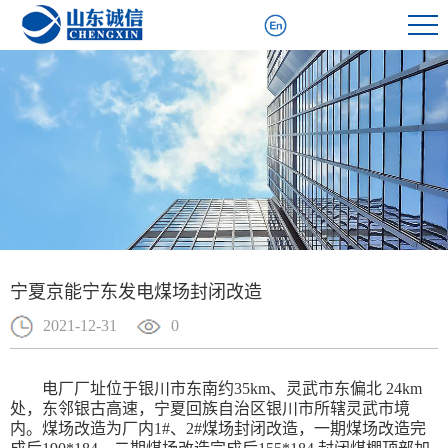
宁夏京能宁东发电煤场封闭改造
2021-12-31
0
电厂厂址位于银川市东南约35km、灵武市东偏北 24km
处，东邻银古高速，宁夏回族自治区银川市所辖灵武市境
内。煤场改造为厂内1#、2#煤场封闭改造，一期煤场改造完