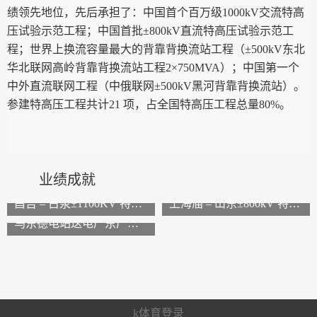
绩领先地位，先后承担了：中国首个百万级1000kV交流特高
压试验示范工程；中国首批±800kV直流特高压试验示范工
程；世界上换流容量最大的背靠背换流站工程（±500kV东北
华北联网高岭背靠背换流站工程2×750MVA）；中国第一个
中外直流联网工程（中俄联网±500kV黑河背靠背换流站）。
参建特高压工程共计21 项，占全国特高压工程总量80%。
业绩成就
昌吉 – 古泉±1100KV 特高压直流输电线工程
上海庙 – 山东±800kV 特高压直流项目
乌东德电站送电广东广西特高压多端直流示范工程线路工程
k体育登录