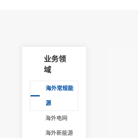
业务领
域
海外常规能
源
海外电网
海外新能源