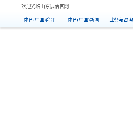
欢迎光临山东诚信官网！
k体育(中国)简介
k体育(中国)新闻
业务与咨询