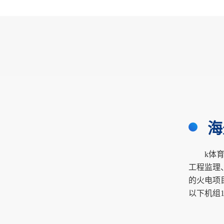
海
k体
工程监理
的火电项目
以下机组1