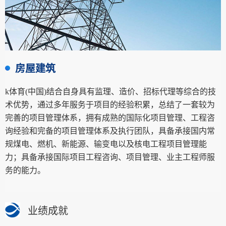
房屋建筑
k体育(中国)结合自身具有监理、造价、招标代理等综合的技
术优势，通过多年服务于项目的经验积累，总结了一套较为
完善的项目管理体系，拥有成熟的国际化项目管理、工程咨
询经验和完备的项目管理体系及执行团队，具备承接国内常
规煤电、燃机、新能源、输变电以及核电工程项目管理能
力；具备承接国际项目工程咨询、项目管理、业主工程师服
务的能力。
业绩成就