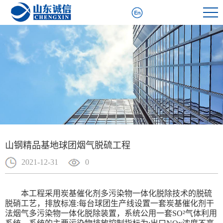
山钢精品基地球团烟气脱硫工程
2021-12-31
0
本工程采用炭基催化剂多污染物一体化脱除技术的脱硫
脱硝工艺，排放标准:每台球团生产线设置一套炭基催化剂干
法烟气多污染物一体化脱除装置，系统公用一套SO²气体利用