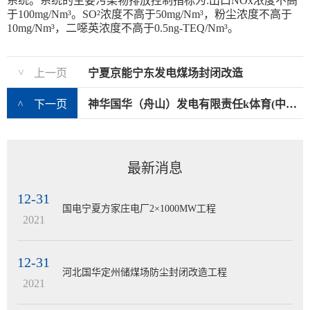
系统。系统的主要污染物排放控制指标为:出口NOx浓度不高
于100mg/Nm³。SO²浓度不高于50mg/Nm³，粉尘浓度不高于
10mg/Nm³，二噁英浓度不高于0.5ng-TEQ/Nm³。
上一页
宁夏京能宁东发电煤场封闭改造
>
下一页
神华国华（舟山）发电有限责任k体育(中国)煤场封闭改造
>
最新消息
12-31
国电宁夏方家庄电厂2×1000MW工程
2021
12-31
河北国华定州储煤场防尘封闭改造工程
2021