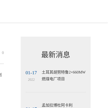
0
最新消息
01-17
土耳其胡努特鲁2×660MW
划
燃煤电厂项目
2022
孟加拉博杜阿卡利