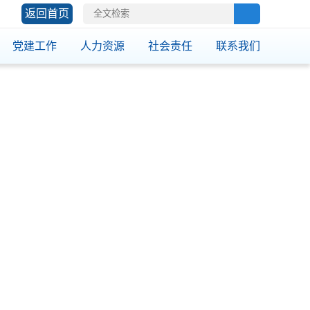
返回首页
党建工作
人力资源
社会责任
联系我们