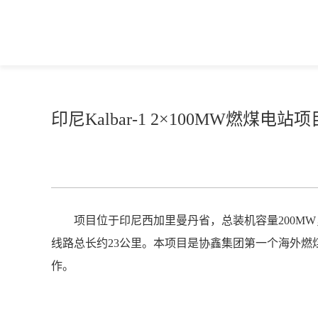
印尼Kalbar-1 2×100MW燃煤电站项
项目位于印尼西加里曼丹省，总装机容量200MW
线路总长约23公里。本项目是协鑫集团第一个海外
作。