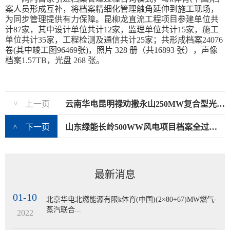
案人员形成互补，将档案精细化管理触角延伸到施工现场，
为同步管理提供有力保障。昆柳龙直流工程项目参建单位共
计87家，其中设计单位共计12家，监理单位共计15家，施工
单位共计35家，工程检测及通信共计25家；共形成档案24076
卷(其中竣工图96469张)，照片 328 册（共16893 张），声像
档案1.57TB，光盘 268 张。
上一页
云南华电昆明禄劝撒永山250MW复合型光伏项目档案管理咨询服务
>
下一页
山东绿能长岭500WW风电项目档案全过程服务
>
最新消息
01-10
北京华电北燃能源有限k体育(中国)(2×80+67)MW燃气-
蒸汽联合...
2022