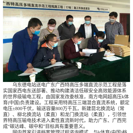
乌东德电站送电广东广西特高压多端直流示范工程是落
实国家西电东送部署、推动构建清洁低碳安全高效能源体系
的世界级输电工程，由国家发改委核准，南方电网超高压k体
育(中国)负责建设。工程采用特高压三端混合直流系统，额定
电压±800千伏，输送容量800万千瓦，新建昆北换流站（常
直）、柳北换流站（柔直）和龙门换流站（柔直），引领世
界特高压输电技术进入柔性直流新时代，助力广东、广西完
成“碳达峰、碳中和”目标具有重要意义。
网内首家引进档案管理过程咨询模式，与k体育(中国)档