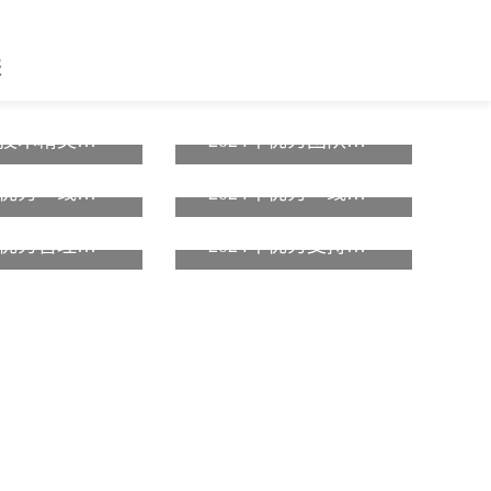
报
2024年技术精英——海洋工程事业部 牛绪亮
2024年优秀团队——菏泽综合集群项目部
2024年优秀一线员工——海洋工程事业部 刘茂利
2024年优秀一线员工——河南管理中心 高慧军
2024年优秀管理者——赵伟利
2024年优秀支持员工——王晓田