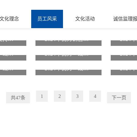
文化理念
员工风采
文化活动
诚信监理
2024年优秀支持者——经营部车队 弭兆倡
2024年优秀销售——市场发展一部销售团队 巩方鸣、张令东、...
2024年优秀一线员工——电网事业部 曹小振
2024年优秀一线员工——特高压事业部 郭斌鹏
2024年优秀一线员工——造价咨询中心 高旭茂
2024年优秀一线员工——档案咨询服务部 齐桐
1
2
3
4
共47条
下一页